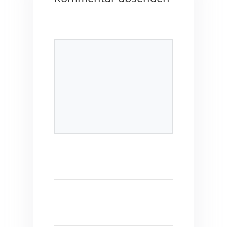
Deine E-Mail-Adresse wird nicht
veröffentlicht.
Erforderliche Felder sind
mit
*
markiert
Kommentar
*
Name
*
E-Mail-Adresse
*