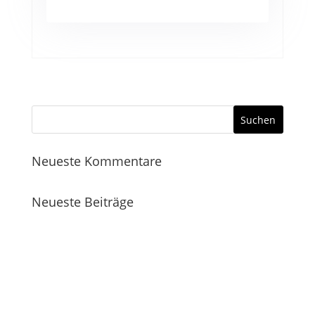
Neueste Kommentare
Neueste Beiträge
Bitteres Olivenöl als Qualitätsmerkmal
Frisch, Frischer, … Thomüller
Mission Possible …
Exklusiv zu Besuch bei Garten Kochauf
„Markttag“ beim Frischeparadies Thomüller beim Schlachthof