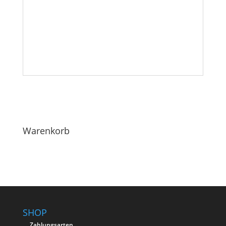
Passt perfekt zu:
gemischte Salate, rohes oder gekochtes Gemüse,
gegrilltem Fleisch, Fisch, Omelette, Käse,
Früchte/Obst, Dessert
Warenkorb
SHOP
Zahlungsarten