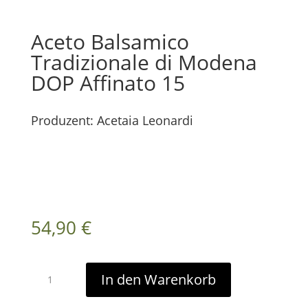
Aceto Balsamico
Tradizionale di Modena
DOP Affinato 15
Produzent: Acetaia Leonardi
DOP Balsamico di Modena – 15 Jahre im Holzfass gereift
Flaschengröße:
100 ml
54,90
€
Vorrätig
Aceto
Balsamico
In den Warenkorb
Tradizionale
di
Modena
DOP