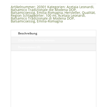
Affinato
15
Artikelnummer:
20301
Kategorien:
Acetaia Leonardi
,
Menge
Balsamico Tradizionale die Modena DOP
,
Balsamicoessig
,
Emilia-Romagna
,
Hersteller
,
Qualität
,
Region
Schlagwörter:
100 ml
,
Acetaia Leonardi
,
Balsamico Tradizionale di Modena DOP
,
Balsamicoessig
,
Emilia-Romagna
Beschreibung
Zusätzliche Informationen
Rezensionen (0)
Inhaltsangaben:
100% gekochter Traubenmost der Trebbiano und
Lambrusco Traube
15 Jahre in verschiedenen Holzfässern gereift
Abgefüllt vom DOP-Konsortium in Spilamberto
Ohne Zusatz
von Konservierungsstoffen,
Verdickungsmitteln, Farbstoffen und Aromen
Enthält Sulfite