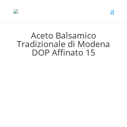
Telefon:
+43 676 46 79 970
Aceto Balsamico
Tradizionale di Modena
DOP Affinato 15
Start
/
Shop
/
Qualität
/
Balsamico Tradizionale die Modena DOP
/ Aceto Balsamico Tradizionale di Modena DOP Affinato 15