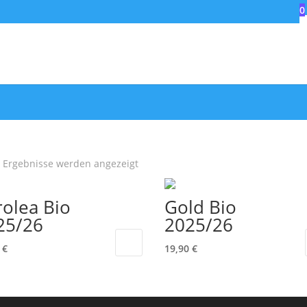
0
er Oliothek
Olivenöl
Balsamico
Spezialitäten
N
2 Ergebnisse werden angezeigt
rolea Bio
Gold Bio
25/26
2025/26
0
€
19,90
€