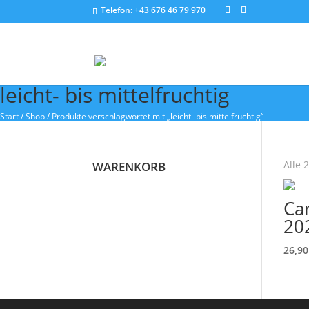
Telefon:
+43 676 46 79 970
Üb
leicht- bis mittelfruchtig
Start
/
Shop
/ Produkte verschlagwortet mit „leicht- bis mittelfruchtig“
Alle 
WARENKORB
Ca
20
26,9