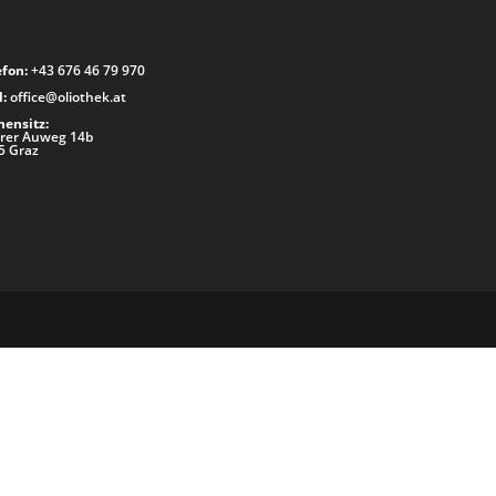
efon:
+43 676 46 79 970
:
office@oliothek.at
mensitz:
rer Auweg 14b
5 Graz