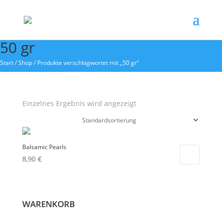
50 gr
Start
/
Shop
/ Produkte verschlagwortet mit „50 gr“
Einzelnes Ergebnis wird angezeigt
Balsamic Pearls
8,90
€
WARENKORB