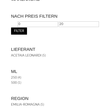
NACH PREIS FILTERN
MIN.
MAX.
PREIS
PREIS
FILTER
LIEFERANT
ACETAIA LEONARDI
(5)
ML
250
(4)
500
(1)
REGION
EMILIA-ROMAGNA
(5)